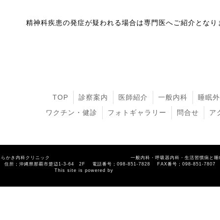
当院は精神科ではありません。
精神科疾患の発症が疑われる場合は専門医へご紹介となり
TOP
診察案内
医師紹介
一般内科
睡眠外
ワクチン・健診
フォトギャラリー
問合せ
ア
あらかき内科クリニック 一般内科・呼吸器内科・生活習慣病と睡
住所；沖縄県那覇市楚辺1-3-64 2F 電話番号；098-851-7828 FAX番号；098-851-7807
This site is powered by
town-nets.jp.
[Control]