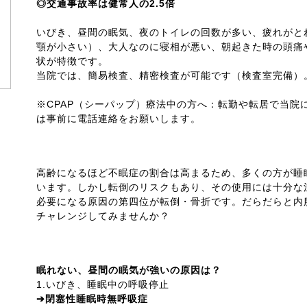
◎交通事故率は健常人の2.5倍
いびき、昼間の眠気、夜のトイレの回数が多い、疲れがと
顎が小さい）、大人なのに寝相が悪い、朝起きた時の頭痛
状が特徴です。
当院では、簡易検査、精密検査が可能です（検査室完備）
※CPAP（シーパップ）療法中の方へ：転勤や転居で当院
は事前に電話連絡をお願いします。
睡眠薬の減量に挑戦
高齢になるほど不眠症の割合は高まるため、多くの方が睡
います。しかし転倒のリスクもあり、その使用には十分な
必要になる原因の第四位が転倒・骨折です。だらだらと内
チャレンジしてみませんか？
一口メモ
眠れない、昼間の眠気が強いの原因は？
1.いびき、睡眠中の呼吸停止
➔閉塞性睡眠時無呼吸症