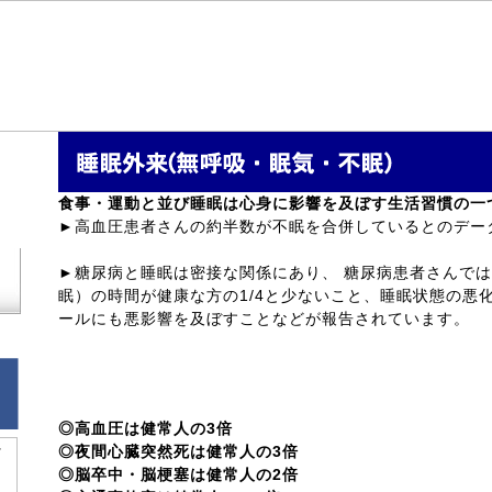
食事・運動と並び睡眠は心身に影響を及ぼす生活習慣の一
►高血圧患者さんの約半数が不眠を合併しているとのデー
►糖尿病と睡眠は密接な関係にあり、 糖尿病患者さんで
眠）の時間が健康な方の1/4と少ないこと、睡眠状態の悪
ールにも悪影響を及ぼすことなどが報告されています。
閉塞性睡眠時無呼吸症（OSA）
◎高血圧は健常人の3倍
◎夜間心臓突然死は健常人の3倍
◎脳卒中・脳梗塞は健常人の2倍