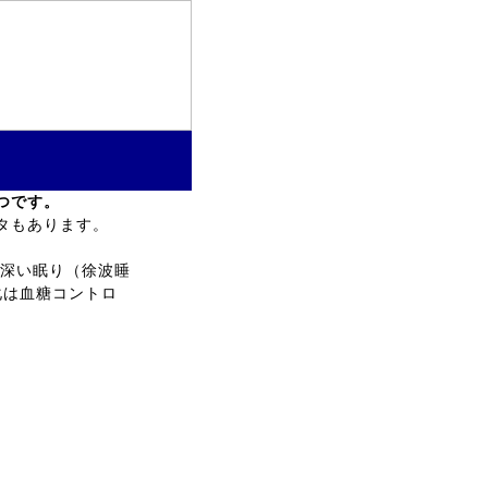
つです。
タもあります。
は深い眠り（徐波睡
化は血糖コントロ