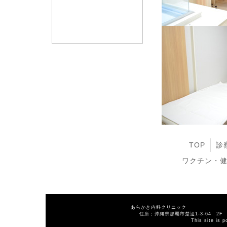
TOP
診
ワクチン・
あらかき内科クリニック 
住所；沖縄県那覇市楚辺1-3-64 2F 電
This site is 